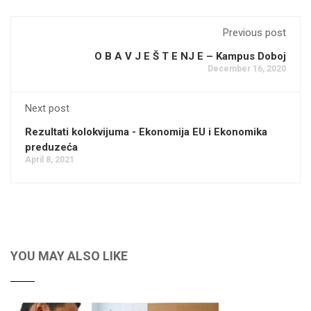
Previous post
O B A V J E Š T E NJ E – Kampus Doboj
December 16, 2020
Next post
Rezultati kolokvijuma - Ekonomija EU i Ekonomika
preduzeća
April 8, 2021
YOU MAY ALSO LIKE