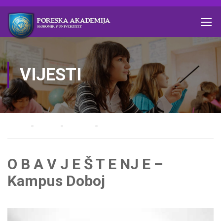
VIJESTI
Home
Blog
Vijesti
O B A V J E Š T E NJ E – Kampus Doboj
O B A V J E Š T E NJ E –
Kampus Doboj