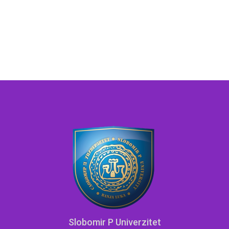
Slobomir P Univerzitet