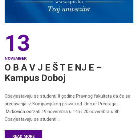
13
NOVEMBER
O B A V J E Š T E NJ E –
Kampus Doboj
Obavjestavaju se studenti II godine Pravnog fakulteta da će se
predavanja iz Kompanijskog prava kod doc.dr Predraga
Mirkovića odrzati 19.novembra u 14h i 20.novembra u 8h.
Obavjestavaju se studenti …
READ MORE