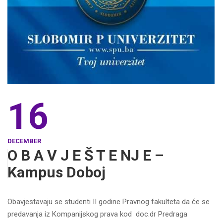
16
DECEMBER
O B A V J E Š T E NJ E –
Kampus Doboj
Obavjestavaju se studenti II godine Pravnog fakulteta da će se
predavanja iz Kompanijskog prava kod doc.dr Predraga