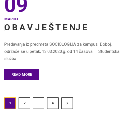
09
MARCH
O B A V J E Š T E NJ E
Predavanja iz predmeta SOCIOLOGIJA za kampus Doboj,
održaće se u petak, 13.03.2020.g. od 14 časova Studentska
služba
READ MORE
1
2
…
6